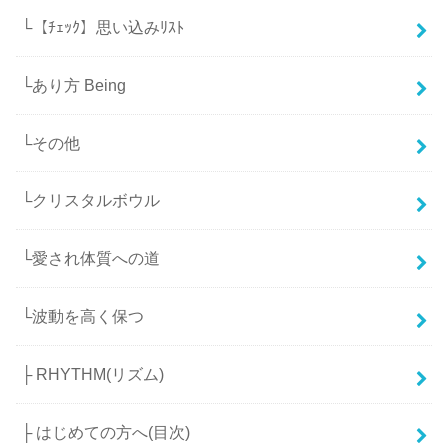
└【ﾁｪｯｸ】思い込みﾘｽﾄ
└あり方 Being
└その他
└クリスタルボウル
└愛され体質への道
└波動を高く保つ
├ RHYTHM(リズム)
├ はじめての方へ(目次)