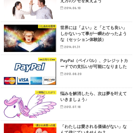
え方のクセを変えよう
2014.06.10
├しあわせ思考
世界には「よい」と「とても良い」
しかないって事が一瞬わかったよう
な（セッション体験談）
2014.01.31
■■お知らせ■■
PayPal（ペイパル）、クレジットカ
ードでの支払いが可能になりました
2013.08.20
├ 情熱にしたがう
悩みを解消したら、次は夢を叶えて
いきましょう♪
2013.07.18
└愛され体質への道
「わたしは愛される価値がない」な
んて信じていませんか？