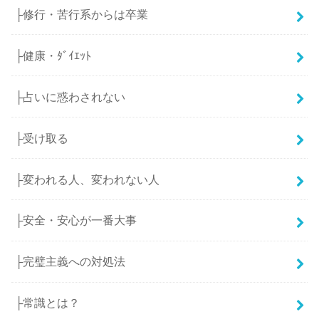
├修行・苦行系からは卒業
├健康・ﾀﾞｲｴｯﾄ
├占いに惑わされない
├受け取る
├変われる人、変われない人
├安全・安心が一番大事
├完璧主義への対処法
├常識とは？