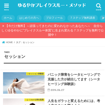
menu
search
ホーム
はじめての方へ
プロフィール
７ステップ無料講座
【今だけ無料】～頑張ってきたのに変われなかったあなたへ～ 自分ら
しくゆるやかに”ブレイクスルー体質”に生まれ変わる７ステップを無料で公
開中！
HOME
タグ : セッション
セッション
├セッション体験談
パニック障害をシータヒーリングで
克服した方が続出してます（シータ
ヒーリング体験談）
2014.06.27
├よくわかる潜在意識
人生をガラッと変えるためには、考