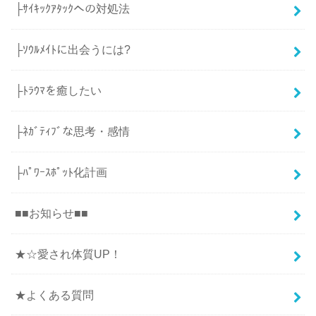
├ｻｲｷｯｸｱﾀｯｸへの対処法
├ｿｳﾙﾒｲﾄに出会うには?
├ﾄﾗｳﾏを癒したい
├ﾈｶﾞﾃｨﾌﾞな思考・感情
├ﾊﾟﾜｰｽﾎﾟｯﾄ化計画
■■お知らせ■■
★☆愛され体質UP！
★よくある質問