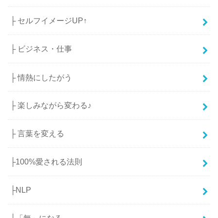
├ セルフイメージUP↑
├ ビジネス・仕事
├ 情熱にしたがう
├ 楽しみながら変わる♪
├ 言葉を変える
├100%愛される法則
├NLP