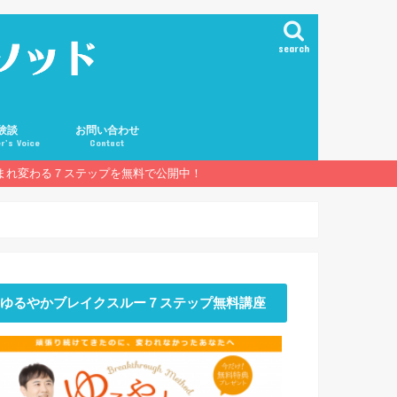
search
験談
お問い合わせ
r’s Voice
Contact
まれ変わる７ステップを無料で公開中！
ゆるやかブレイクスルー７ステップ無料講座