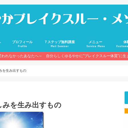
へ
プロフィール
７ステップ無料講座
メニュー
体
Profile
Mail Seminar
Service Menu
Custome
変われなかったあなたへ～ 自分らしくゆるやかに”ブレイクスルー体質”に生
みを生み出すもの
しみを生み出すもの