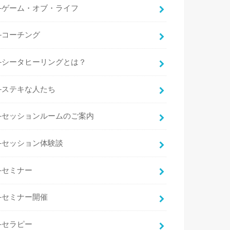
├ゲーム・オブ・ライフ
├コーチング
├シータヒーリングとは？
├ステキな人たち
├セッションルームのご案内
├セッション体験談
├セミナー
├セミナー開催
├セラピー