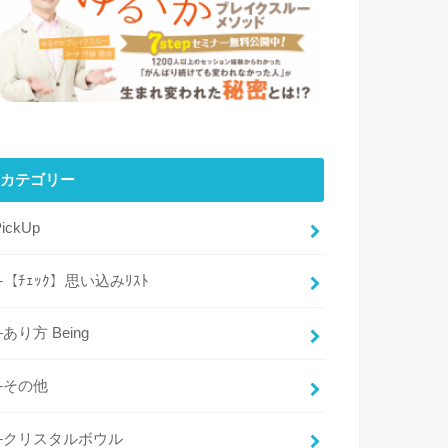
カテゴリー
PickUp
└【ﾁｪｯｸ】思い込みﾘｽﾄ
└あり方 Being
└その他
└クリスタルボウル