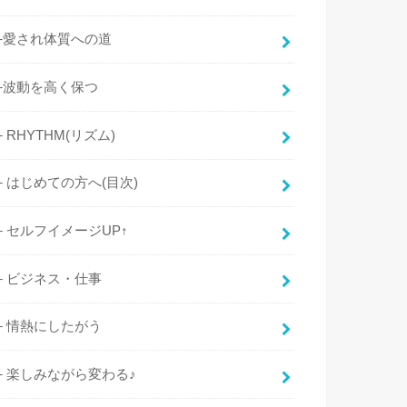
└愛され体質への道
└波動を高く保つ
├ RHYTHM(リズム)
├ はじめての方へ(目次)
├ セルフイメージUP↑
├ ビジネス・仕事
├ 情熱にしたがう
├ 楽しみながら変わる♪