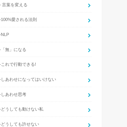
├ 言葉を変える
├100%愛される法則
├NLP
├「無」になる
├これで行動できる!
├しあわせになってはいけない
├しあわせ思考
├どうしても動けない私
├どうしても許せない