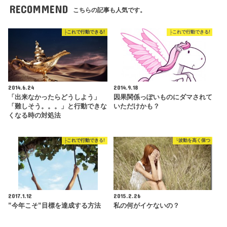
RECOMMEND
こちらの記事も人気です。
├これで行動できる!
├これで行動できる!
2014.6.24
2014.9.18
「出来なかったらどうしよう」
因果関係っぽいものにダマされて
「難しそう。。。」と行動できな
いただけかも？
くなる時の対処法
├これで行動できる!
└波動を高く保つ
2017.1.12
2015.2.26
”今年こそ”目標を達成する方法
私の何がイケないの？