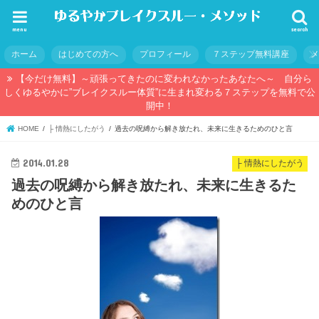
menu
search
ホーム
はじめての方へ
プロフィール
７ステップ無料講座
【今だけ無料】～頑張ってきたのに変われなかったあなたへ～ 自分ら
しくゆるやかに”ブレイクスルー体質”に生まれ変わる７ステップを無料で公
開中！
HOME
├ 情熱にしたがう
過去の呪縛から解き放たれ、未来に生きるためのひと言
2014.01.28
├ 情熱にしたがう
過去の呪縛から解き放たれ、未来に生きるた
めのひと言