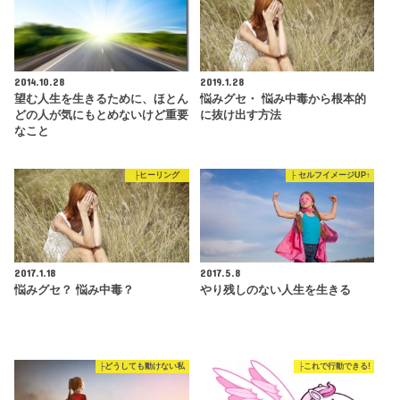
2014.10.28
2019.1.28
望む人生を生きるために、ほとん
悩みグセ・ 悩み中毒から根本的
どの人が気にもとめないけど重要
に抜け出す方法
なこと
├ヒーリング
├ セルフイメージUP↑
2017.1.18
2017.5.8
悩みグセ？ 悩み中毒？
やり残しのない人生を生きる
├どうしても動けない私
├これで行動できる!