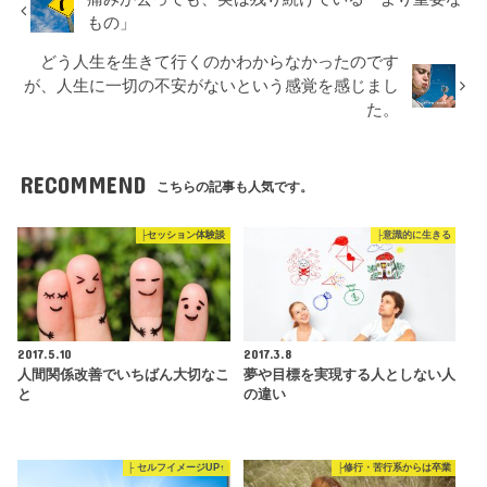
もの」
どう人生を生きて行くのかわからなかったのです
が、人生に一切の不安がないという感覚を感じまし
た。
RECOMMEND
こちらの記事も人気です。
├セッション体験談
├意識的に生きる
2017.5.10
2017.3.8
人間関係改善でいちばん大切なこ
夢や目標を実現する人としない人
と
の違い
├ セルフイメージUP↑
├修行・苦行系からは卒業