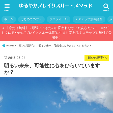
menu
search
ホーム
はじめての方へ
プロフィール
７ステップ無料講座
【今だけ無料】～頑張ってきたのに変われなかったあなたへ～ 自分ら
しくゆるやかに”ブレイクスルー体質”に生まれ変わる７ステップを無料で公
開中！
HOME
├願いの現実化♪
明るい未来、可能性に心をひらいていますか？
2013.03.06
├願いの現実化♪
明るい未来、可能性に心をひらいています
か？