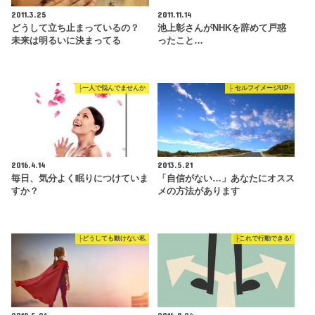
2011.3.25
2011.11.14
どうして立ち止まっているの？
池上彰さんがNHKを辞めて戸惑
未来は明るいに決まってる
ったこと…
├一人で悩んでませんか
├ セルフイメージUP↑
2016.4.14
2013.5.21
毎日、気分よく眠りにつけていま
「自信がない…」あなたにオスス
すか？
メの方法があります
├どうしても動けない私
├これで行動できる!
2019.5.26
2016.8.24