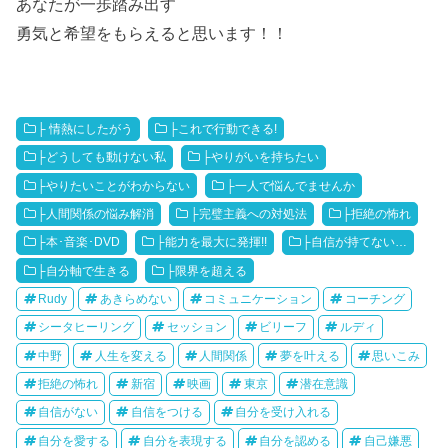
あなたが一歩踏み出す
勇気と希望をもらえると思います！！
├ 情熱にしたがう
├これで行動できる!
├どうしても動けない私
├やりがいを持ちたい
├やりたいことがわからない
├一人で悩んでませんか
├人間関係の悩み解消
├完璧主義への対処法
├拒絶の怖れ
├本･音楽･DVD
├能力を最大に発揮!!
├自信が持てない…
├自分軸で生きる
├限界を超える
Rudy
あきらめない
コミュニケーション
コーチング
シータヒーリング
セッション
ビリーフ
ルディ
中野
人生を変える
人間関係
夢を叶える
思いこみ
拒絶の怖れ
新宿
映画
東京
潜在意識
自信がない
自信をつける
自分を受け入れる
自分を愛する
自分を表現する
自分を認める
自己嫌悪