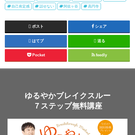
自己肯定感
話せない
阿佐ヶ谷
高円寺
ポスト
シェア
はてブ
送る
Pocket
feedly
ゆるやかブレイクスルー
７ステップ無料講座