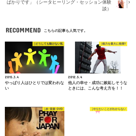
ばかりです」（シータヒーリング・セッション体験
談）
RECOMMEND
こちらの記事も人気です。
├どうしても動けない私
├能力を最大に発揮!!
2015.3.4
2012.5.4
やっぱり人はひとりでは変われな
他人の幸せ・成功に嫉妬しそうな
い
ときには、こんな考え方を！！
├本･音楽･DVD
├やりたいことがわからない