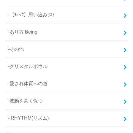
└【ﾁｪｯｸ】思い込みﾘｽﾄ
└あり方 Being
└その他
└クリスタルボウル
└愛され体質への道
└波動を高く保つ
├ RHYTHM(リズム)