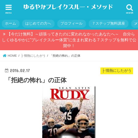
menu
search
ホーム
はじめての方へ
プロフィール
７ステップ無料講座
【今だけ無料】～頑張ってきたのに変われなかったあなたへ～ 自分ら
しくゆるやかに”ブレイクスルー体質”に生まれ変わる７ステップを無料で公
開中！
HOME
├ 情熱にしたがう
「拒絶の怖れ」の正体
2016.02.17
├ 情熱にしたがう
「拒絶の怖れ」の正体