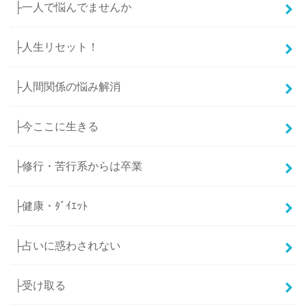
├一人で悩んでませんか
├人生リセット！
├人間関係の悩み解消
├今ここに生きる
├修行・苦行系からは卒業
├健康・ﾀﾞｲｴｯﾄ
├占いに惑わされない
├受け取る