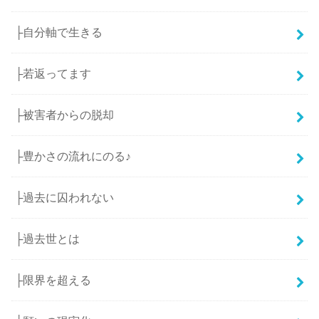
├自分軸で生きる
├若返ってます
├被害者からの脱却
├豊かさの流れにのる♪
├過去に囚われない
├過去世とは
├限界を超える