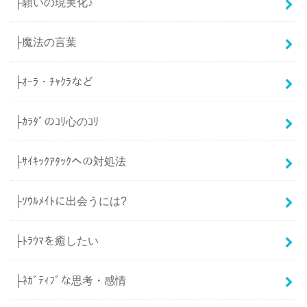
├願いの現実化♪
├魔法の言葉
├ｵｰﾗ・ﾁｬｸﾗなど
├ｶﾗﾀﾞのｺﾘ心のｺﾘ
├ｻｲｷｯｸｱﾀｯｸへの対処法
├ｿｳﾙﾒｲﾄに出会うには?
├ﾄﾗｳﾏを癒したい
├ﾈｶﾞﾃｨﾌﾞな思考・感情