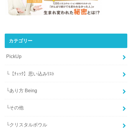
カテゴリー
PickUp
└【ﾁｪｯｸ】思い込みﾘｽﾄ
└あり方 Being
└その他
└クリスタルボウル