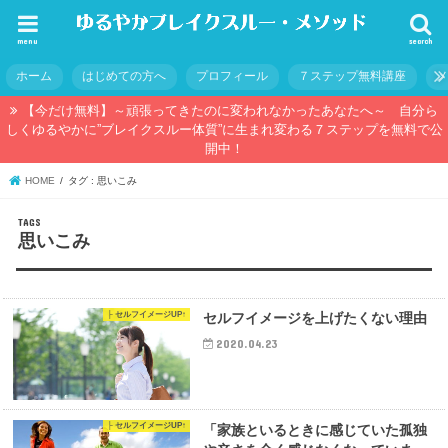
menu
search
ホーム
はじめての方へ
プロフィール
７ステップ無料講座
【今だけ無料】～頑張ってきたのに変われなかったあなたへ～ 自分ら
しくゆるやかに”ブレイクスルー体質”に生まれ変わる７ステップを無料で公
開中！
HOME
タグ : 思いこみ
思いこみ
├ セルフイメージUP↑
セルフイメージを上げたくない理由
2020.04.23
├ セルフイメージUP↑
「家族といるときに感じていた孤独