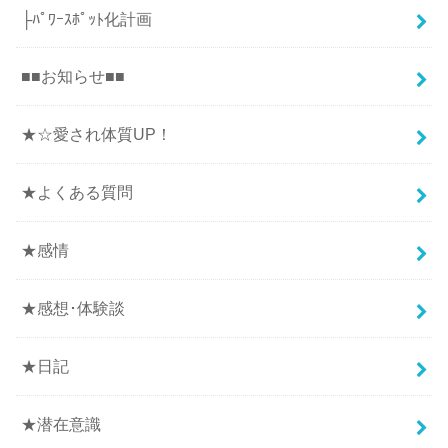
├ﾊﾟﾜｰｽﾎﾟｯﾄ化計画
■■お知らせ■■
★☆愛され体質UP！
★よくある質問
★感情
★感想･体験談
★日記
★潜在意識