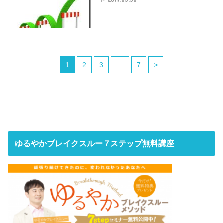
1
2
3
…
7
>
ゆるやかブレイクスルー７ステップ無料講座