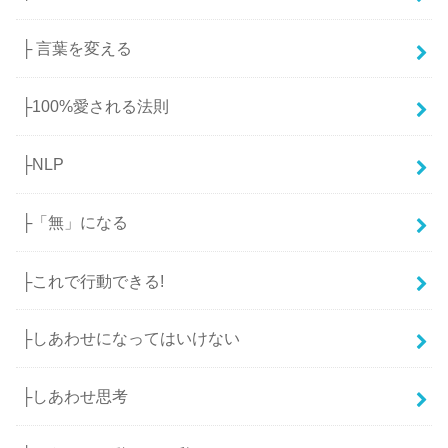
├ 言葉を変える
├100%愛される法則
├NLP
├「無」になる
├これで行動できる!
├しあわせになってはいけない
├しあわせ思考