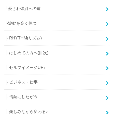
└愛され体質への道
└波動を高く保つ
├ RHYTHM(リズム)
├ はじめての方へ(目次)
├ セルフイメージUP↑
├ ビジネス・仕事
├ 情熱にしたがう
├ 楽しみながら変わる♪