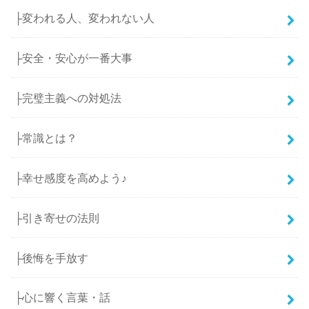
├変われる人、変われない人
├安全・安心が一番大事
├完璧主義への対処法
├常識とは？
├幸せ感度を高めよう♪
├引き寄せの法則
├後悔を手放す
├心に響く言葉・話