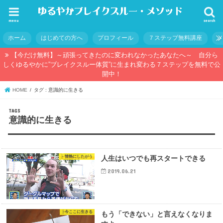
menu
search
ホーム
はじめての方へ
プロフィール
７ステップ無料講座
【今だけ無料】～頑張ってきたのに変われなかったあなたへ～ 自分ら
しくゆるやかに”ブレイクスルー体質”に生まれ変わる７ステップを無料で公
開中！
HOME
タグ : 意識的に生きる
意識的に生きる
├ 情熱にしたがう
人生はいつでも再スタートできる
2019.06.21
├今ここに生きる
もう「できない」と言えなくなりま