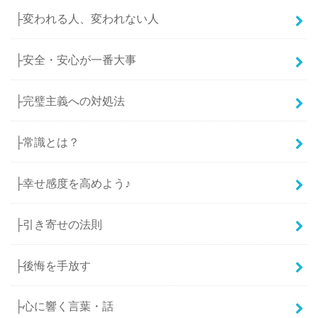
├変われる人、変われない人
├安全・安心が一番大事
├完璧主義への対処法
├常識とは？
├幸せ感度を高めよう♪
├引き寄せの法則
├後悔を手放す
├心に響く言葉・話