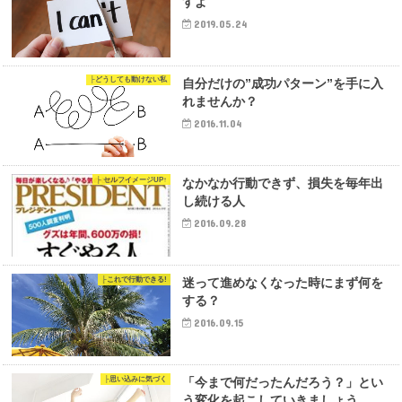
すよ
2019.05.24
├どうしても動けない私
自分だけの”成功パターン”を手に入
れませんか？
2016.11.04
├ セルフイメージUP↑
なかなか行動できず、損失を毎年出
し続ける人
2016.09.28
├これで行動できる!
迷って進めなくなった時にまず何を
する？
2016.09.15
├思い込みに気づく
「今まで何だったんだろう？」とい
う変化を起こしていきましょう