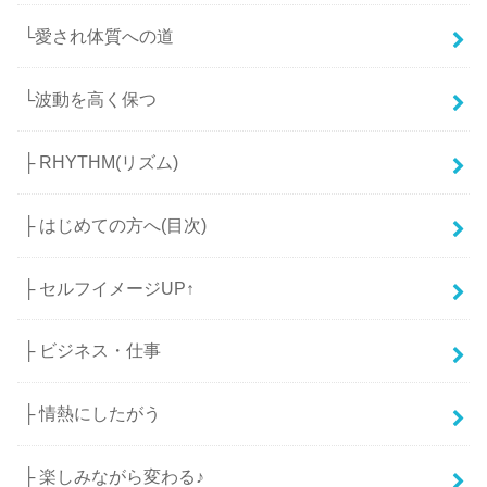
└愛され体質への道
└波動を高く保つ
├ RHYTHM(リズム)
├ はじめての方へ(目次)
├ セルフイメージUP↑
├ ビジネス・仕事
├ 情熱にしたがう
├ 楽しみながら変わる♪