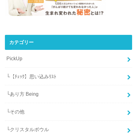
カテゴリー
PickUp
└【ﾁｪｯｸ】思い込みﾘｽﾄ
└あり方 Being
└その他
└クリスタルボウル