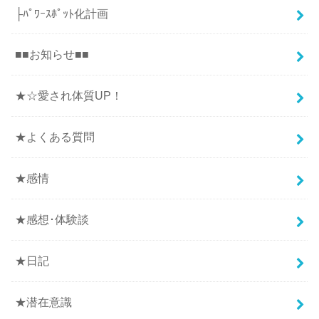
├ﾊﾟﾜｰｽﾎﾟｯﾄ化計画
■■お知らせ■■
★☆愛され体質UP！
★よくある質問
★感情
★感想･体験談
★日記
★潜在意識