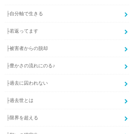
├自分軸で生きる
├若返ってます
├被害者からの脱却
├豊かさの流れにのる♪
├過去に囚われない
├過去世とは
├限界を超える