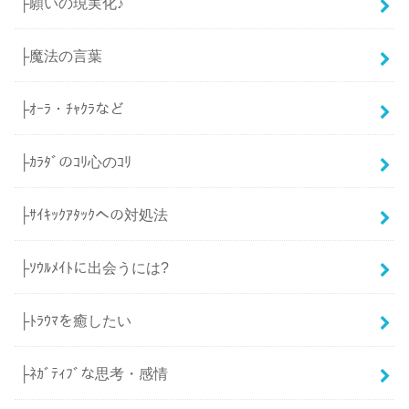
├願いの現実化♪
├魔法の言葉
├ｵｰﾗ・ﾁｬｸﾗなど
├ｶﾗﾀﾞのｺﾘ心のｺﾘ
├ｻｲｷｯｸｱﾀｯｸへの対処法
├ｿｳﾙﾒｲﾄに出会うには?
├ﾄﾗｳﾏを癒したい
├ﾈｶﾞﾃｨﾌﾞな思考・感情