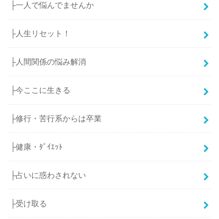
├一人で悩んでませんか
├人生リセット！
├人間関係の悩み解消
├今ここに生きる
├修行・苦行系からは卒業
├健康・ﾀﾞｲｴｯﾄ
├占いに惑わされない
├受け取る