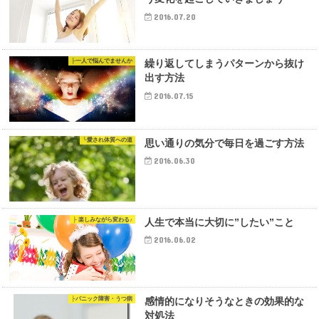
2016.07.20
├一人で悩んでませんか
繰り返してしまうパターンから抜け
出す方法
2016.07.15
└愛され体質への道
思い通りの気分で毎日を過ごす方法
2016.06.30
├ 楽しみながら変わる♪
人生で本当に大切に”したい”こと
2016.06.02
├パニック障害・うつ病
感情的になりそうなときの効果的な
対処法