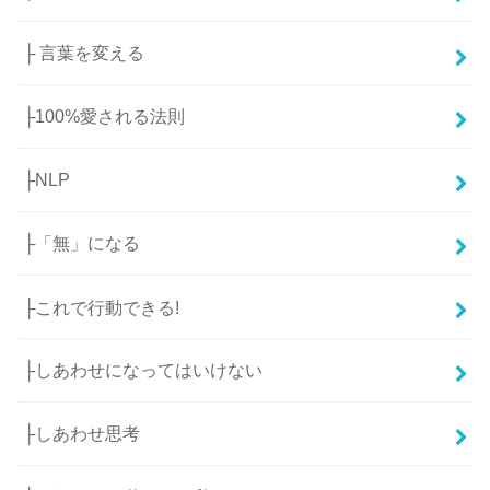
├ 言葉を変える
├100%愛される法則
├NLP
├「無」になる
├これで行動できる!
├しあわせになってはいけない
├しあわせ思考