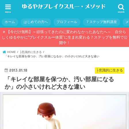
menu
search
ホーム
はじめての方へ
プロフィール
７ステップ無料講座
【今だけ無料】～頑張ってきたのに変われなかったあなたへ～ 自分ら
しくゆるやかに”ブレイクスルー体質”に生まれ変わる７ステップを無料で公
開中！
HOME
├意識的に生きる
「キレイな部屋を保つか、汚い部屋になるか」の小さいけれど大きな違い
2013.01.18
├意識的に生きる
「キレイな部屋を保つか、汚い部屋になる
か」の小さいけれど大きな違い