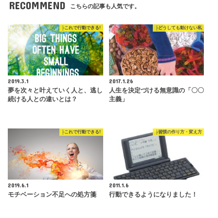
RECOMMEND
こちらの記事も人気です。
├これで行動できる!
├どうしても動けない私
2019.3.1
2017.1.26
夢を次々と叶えていく人と、逃し
人生を決定づける無意識の「〇〇
続ける人との違いとは？
主義」
├これで行動できる!
├習慣の作り方・変え方
2019.6.1
2011.1.6
モチベーション不足への処方箋
行動できるようになりました！