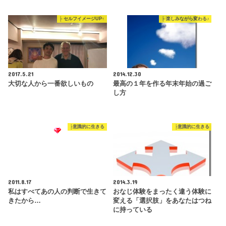
├ セルフイメージUP↑
├ 楽しみながら変わる♪
2017.5.21
2014.12.30
大切な人から一番欲しいもの
最高の１年を作る年末年始の過ご
し方
├意識的に生きる
├意識的に生きる
2011.8.17
2014.3.19
私はすべてあの人の判断で生きて
おなじ体験をまったく違う体験に
きたから…
変える「選択肢」をあなたはつね
に持っている