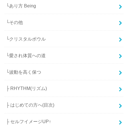
└あり方 Being
└その他
└クリスタルボウル
└愛され体質への道
└波動を高く保つ
├ RHYTHM(リズム)
├ はじめての方へ(目次)
├ セルフイメージUP↑