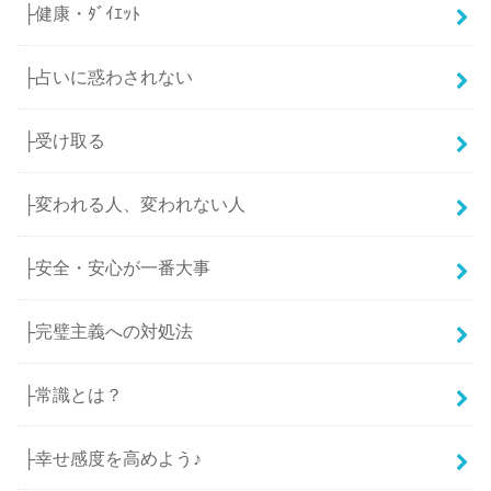
├健康・ﾀﾞｲｴｯﾄ
├占いに惑わされない
├受け取る
├変われる人、変われない人
├安全・安心が一番大事
├完璧主義への対処法
├常識とは？
├幸せ感度を高めよう♪