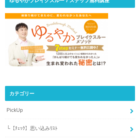
ゆるやかブレイクスルー７ステップ無料講座
カテゴリー
PickUp
└【ﾁｪｯｸ】思い込みﾘｽﾄ